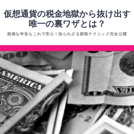
コ
ン
仮想通貨の税金地獄から抜け出す
テ
唯一の裏ワザとは？
ン
面倒な申告もこれで安心！知られざる節税テクニック完全公開
ツ
へ
コ
ス
ン
キ
テ
ッ
ン
プ
ツ
へ
ス
キ
ッ
プ