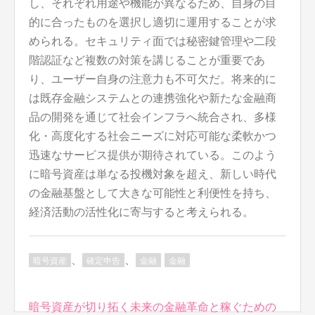
し、それぞれ用途や機能が異なるため、自身の目
的に合ったものを選択し適切に運用することが求
められる。セキュリティ面では秘密鍵管理や二段
階認証など複数の対策を講じることが重要であ
り、ユーザー自身の注意力も不可欠だ。将来的に
は既存金融システムとの連携強化や新たな金融商
品の開発を通じて社会インフラへ統合され、多様
化・高度化する社会ニーズに対応可能な柔軟かつ
迅速なサービス提供が期待されている。このよう
に暗号資産は単なる投機対象を超え、新しい時代
の金融基盤として大きな可能性と利便性を持ち、
経済活動の活性化に寄与すると考えられる。
、
、
暗号資産
確定申告
金融
金融
投
暗号資産が切り拓く未来の金融革命と稼ぐための