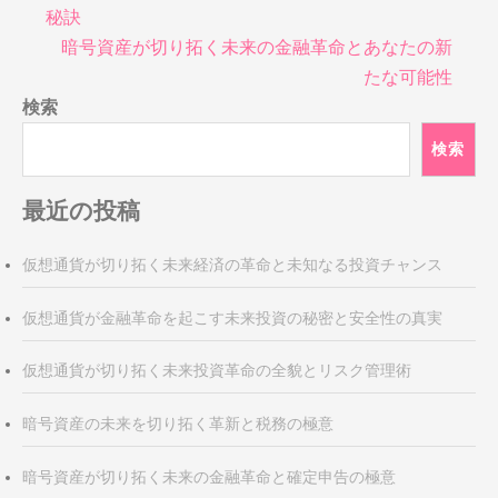
稿
秘訣
ナ
暗号資産が切り拓く未来の金融革命とあなたの新
ビ
たな可能性
ゲ
検索
ー
シ
検索
ョ
ン
最近の投稿
仮想通貨が切り拓く未来経済の革命と未知なる投資チャンス
仮想通貨が金融革命を起こす未来投資の秘密と安全性の真実
仮想通貨が切り拓く未来投資革命の全貌とリスク管理術
暗号資産の未来を切り拓く革新と税務の極意
暗号資産が切り拓く未来の金融革命と確定申告の極意