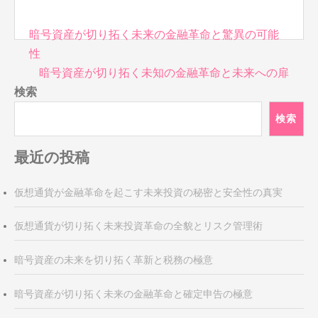
投
暗号資産が切り拓く未来の金融革命と驚異の可能
稿
性
ナ
暗号資産が切り拓く未知の金融革命と未来への扉
ビ
検索
ゲ
検索
ー
シ
ョ
最近の投稿
ン
仮想通貨が金融革命を起こす未来投資の秘密と安全性の真実
仮想通貨が切り拓く未来投資革命の全貌とリスク管理術
暗号資産の未来を切り拓く革新と税務の極意
暗号資産が切り拓く未来の金融革命と確定申告の極意