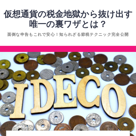
コ
ン
仮想通貨の税金地獄から抜け出す
テ
唯一の裏ワザとは？
ン
面倒な申告もこれで安心！知られざる節税テクニック完全公開
ツ
へ
コ
ス
ン
キ
テ
ッ
ン
プ
ツ
へ
ス
キ
ッ
プ