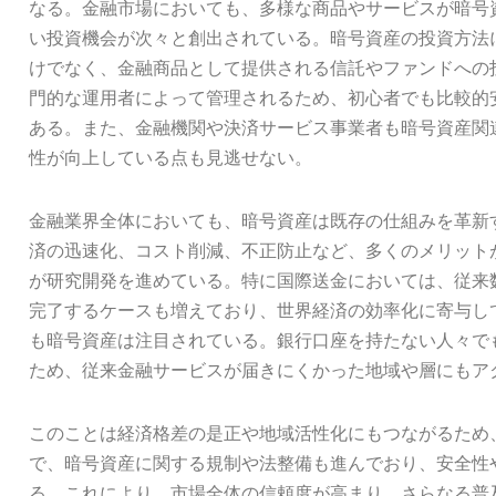
なる。金融市場においても、多様な商品やサービスが暗号
い投資機会が次々と創出されている。暗号資産の投資方法
けでなく、金融商品として提供される信託やファンドへの
門的な運用者によって管理されるため、初心者でも比較的
ある。また、金融機関や決済サービス事業者も暗号資産関
性が向上している点も見逃せない。
金融業界全体においても、暗号資産は既存の仕組みを革新
済の迅速化、コスト削減、不正防止など、多くのメリット
が研究開発を進めている。特に国際送金においては、従来
完了するケースも増えており、世界経済の効率化に寄与し
も暗号資産は注目されている。銀行口座を持たない人々で
ため、従来金融サービスが届きにくかった地域や層にもア
このことは経済格差の是正や地域活性化にもつながるため
で、暗号資産に関する規制や法整備も進んでおり、安全性
る。これにより、市場全体の信頼度が高まり、さらなる普