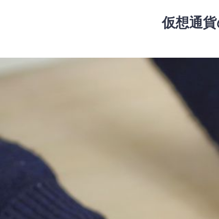
コ
ン
仮想通貨
テ
ン
ツ
コ
へ
ン
ス
テ
キ
ン
ッ
ツ
プ
へ
ス
キ
ッ
プ