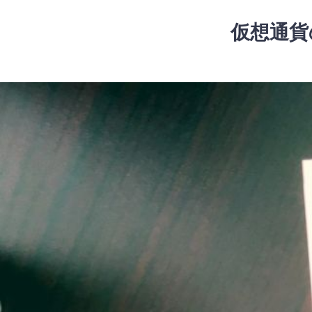
コ
ン
仮想通貨
テ
ン
ツ
コ
へ
ン
ス
テ
キ
ン
ッ
ツ
プ
へ
ス
キ
ッ
プ