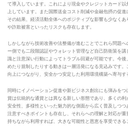
て導入しています。これにより現金やクレジットカード以
上しています。また国際送金コスト削減や金融包摂の促進
その結果、経済活動全体へのポジティブな影響も少なくあ
や詐欺被害といったリスクも存在します。
しかしながら技術改善や法整備が進むことでこれら問題へ
ー側でも二段階認証やウォレット管理など自己防衛策を講
識と注意深い行動によってトラブル回避が可能です。今後
めたり規制したりする動きは一層活発になる見込みです。
向上につながり、安全かつ安定した利用環境構築へ寄与す
同時にイノベーション促進や新ビジネス創出にも弾みをつ
貨は伝統的な通貨とは異なる新しい形態であり、多くの利
安全性、多様性といった魅力的な側面から広く普及しつつ
注意すべきポイントも存在し、それらへの理解と対応が重
持ちながら利用すれば、大きな可能性と恩恵を享受できる