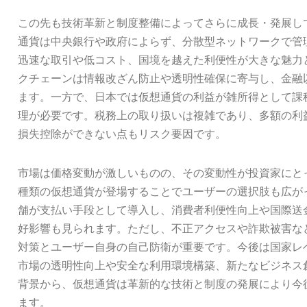
この先も技術革新と制度整備によってさらに成長・発展し
通貨は中央銀行や政府によらず、分散型ネットワークで管
迅速な取引や低コスト、国境を越えた利便性が大きな魅力
クチェーンは情報改ざん防止や透明性確保に寄与し、金融
ます。一方で、日本では仮想通貨の利益が雑所得として課
理が必要です。税務上の取り扱いは複雑であり、多額の利
損失控除ができない点もリスク要因です。
市場は価格変動が激しいものの、その変動性が投資家にと
種類の仮想通貨が登場することでユーザーの選択肢も広が
舗が支払い手段として導入し、消費者利便性向上や国際送
好影響も見られます。ただし、不正アクセスや詐欺被害な
対策とユーザー自身の自己防衛が重要です。今後は国家レ
市場の透明性向上や安全な利用環境構築、新たなビジネス
背景から、仮想通貨は革新的な技術と制度の発展により今
ます。